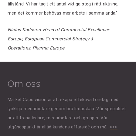
tillstånd. Vi har tagit ett antal viktiga steg i rätt riktning,
men det kommer behövas mer arbete i samma anda."
Niclas Karlsson, Head of Commercial Excellence
Europe, European Commercial Strategy &
Operations, Pharma Europe
Om oss
Market Caps vision är att skapa effektiva företag med
lyckliga medarbetare genom bra ledarskap. Vår specialitet
är att träna ledare, medarbetare och grupper. Vår
utgångspunkt är alltid kundens affärsidé och mål.
>>>