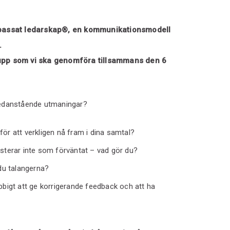
anpassat ledarskap®, en kommunikationsmodell
.
rupp som vi ska genomföra tillsammans den 6
nedanstående utmaningar?
ör att verkligen nå fram i dina samtal?
sterar inte som förväntat – vad gör du?
du talangerna?
bbigt att ge korrigerande feedback och att ha