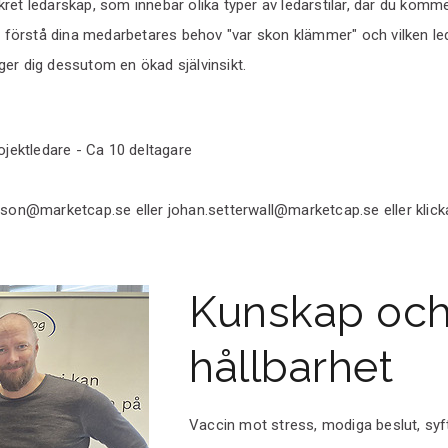
kret ledarskap, som innebär olika typer av ledarstilar, där du ko
h förstå dina medarbetares behov "var skon klämmer" och vilken ledar
n ger dig dessutom en ökad självinsikt.
rojektledare - Ca 10 deltagare
nsson@marketcap.se eller johan.setterwall@marketcap.se eller klic
Kunskap och
hållbarhet
Vaccin mot stress, modiga beslut, syf