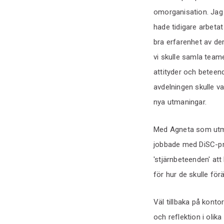
omorganisation. Jag 
hade tidigare arbeta
bra erfarenhet av de
vi skulle samla tea
attityder och beteen
avdelningen skulle va
nya utmaningar.
Med Agneta som utma
jobbade med DiSC-pro
'stjärnbeteenden' att
för hur de skulle för
Väl tillbaka på konto
och reflektion i oli