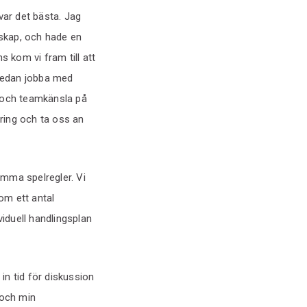
ar det bästa. Jag
rskap, och hade en
 kom vi fram till att
 sedan jobba med
e och teamkänsla på
dring och ta oss an
mma spelregler. Vi
om ett antal
viduell handlingsplan
 in tid för diskussion
 och min