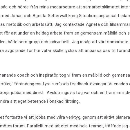
såg och hörde från mina medarbetare att samarbetsklimatet inte v
t med Johan och Agneta Setterwall kring Situationsanpassat Leda
ras metodik och arbetssätt. Jag kontaktade Agneta och tillsammans
met för att under en heldag arbeta fram en gemensam målbild och
den, både som grupp och individuellt. Jag insåg att vårt samarbet
ra avgörande för hur väl vi skulle lyckas att anpassa oss till förän
nande coach och inspiratör, tog vi fram en målbild och gemensa
filer, 'Förändringens fyra rum' och feedback-övningar. Vi enades 
 börja jobba med direkt. Avslutningsvis tog var och en fram en indi
ändra sitt eget beteende i önskad riktning.
ret fortsatte vi att jobba med våra verktyg, genom att aktivt planera
ka mötesforum. Parallellt med arbetet med hela teamet, träffade jag