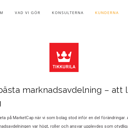
EM
VAD VI GÖR
KONSULTERNA
KUNDERNA
bästa marknadsavdelning – att l
g
ta på MarketCap när vi som bolag stod inför en del förändringar.
dsavdelningen var högt, roller och ansvar upplevdes som otydliga