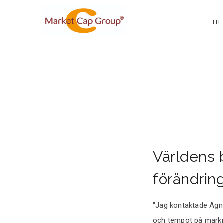
H
Världens 
förändrin
"Jag kontaktade Agne
och tempot på markna