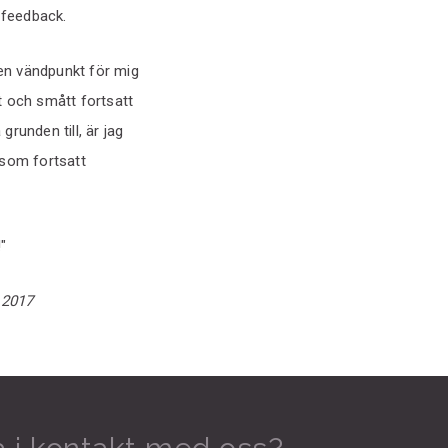
 feedback.
 en vändpunkt för mig
t och smått fortsatt
runden till, är jag
 som fortsatt
"
 2017