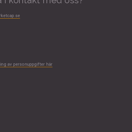
 i kontakt med oss?
ketcap.se
ng av personuppgifter här