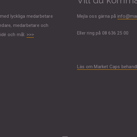
Vill du komma
g med lyckliga medarbetare
Mejla oss gärna på
info@mar
 ledare, medarbetare och
Eller ring på 08 636 25 00
sidé och mål.
>>>
Läs om Market Caps behandli